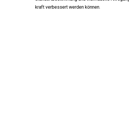
kraft verbessert werden können.
Weitere Themen
Führungstraining
Teamtraining
Gesprächsleitung