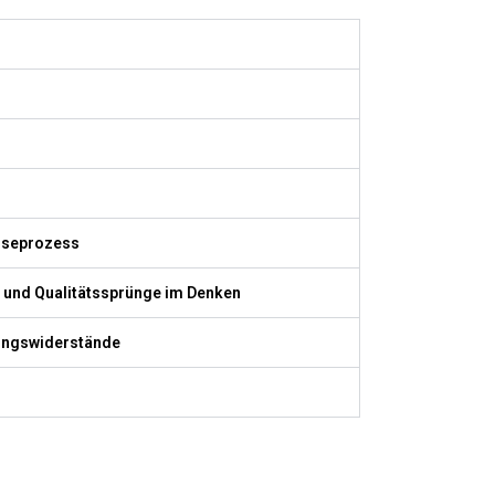
löseprozess
ät und Qualitätssprünge im Denken
rungswiderstände