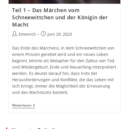
Teil 1 – Das Märchen vom
Schneewittchen und der Königin der
Macht
Beitrags-
Beitrag
Emmrich
Juni 29, 2023
Autor:
veröffentlicht:
Das Ende des Märchens, in dem Schneewittchen von
einem Prinzen gerettet wird und ein neues Leben
beginnt, könnte als Metapher für den Zyklus von Tod
und Wiedergeburt, Ende und Neuanfang interpretiert
werden. Es deutet darauf hin, dass trotz der
Herausforderungen und Konflikte, die das Leben mit
sich bringt, immer die Möglichkeit der Erneuerung
und des Wachstums besteht.
Teil
Weiterlesen
1
–
Das
Märchen
Vom