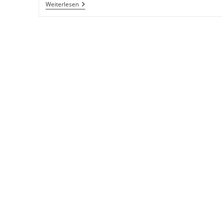
Erzähle
Weiterlesen
Die
Geschichte
Der
Welt
Neu!