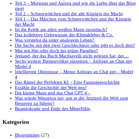
Teil 3 – Morgana und Aurora und wie die Liebe über das Böse
siegt
Teil 2 – Schneewittchen und die alte Königin der Macht
Teil 1 – Das Märchen vom Schneewittchen und der Königin
der Macht
Ist die Kritik am alten weißen Mann rassistisch?
Das kollektive Unbewusste der Klimakleber & Co.
Was verstehst du unter analogem Leben?
Die Sache mit den zwei Geschlechtern oder gibt es doch drei?
Mut mit Hut oder doch ins grüne Paradies?
Jemand, der das Buch Machiavelli nicht gelesen hat, der…
Sechs weitere Bienenvölker einsetzen – Anfrage an Chat gpt
Model 4
Intelligente Oktopusse – Meine Anfrage an Chat gpt – Model
4
Das Rätsel der Perfekten KI – Eine Fantasiegeschichte
Erzähle die Geschichte der Welt neu!
Die kleine Maus und das Chat GPT 4 –
Was würde Winnetou tun, um in der Jetztzeit die Welt zum
Besseren zu führen?
Beamtokratie und Ende des Mitgefühls
Kategorien
Blogeinträge
(27)