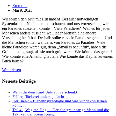
Beitrags-
Emmrich
Autor:
Beitrag
Mai 9, 2023
veröffentlicht:
Wir sollten den Mut mit Hut haben! Bei aller notwendigen
Systemkritik – Nach innen zu schauen, und uns vorzustellen, wie
ein Paradies aussehen könnte – Viele Paradiese? Weil es für jeden
Menschen anders aussieht, weil jeder Mensch eine andere
Vorstellungskraft hat. Deshalb sollte es viele Paradiese geben. Und
die Menschen sollten wandern, von Paradies zu Paradies. Viele
kleine Paradiese wären gut, denn „Small is beautiful“, haben die
Grünen mal gesagt, als sie noch grün waren Wie könnte das gehen?
Wie könnte eine Anleitung lauten? Wie könnte das Kapitel zu einem
Buch lauten?
Mut
Weiterlesen
mit
Hut
Neueste Beiträge
oder
doch
Wenn dir dein Kind Unkraut verschenkt
ins
Fehlerpflückerei anders gedacht –
grüne
Der Bien? – Bienenpsychologie und was wir davon lernen
Paradies?
können
Teil 4: „Wag the Dog“ – Der alte grauhaarige Mann und die
Taktiken der bösen Königin