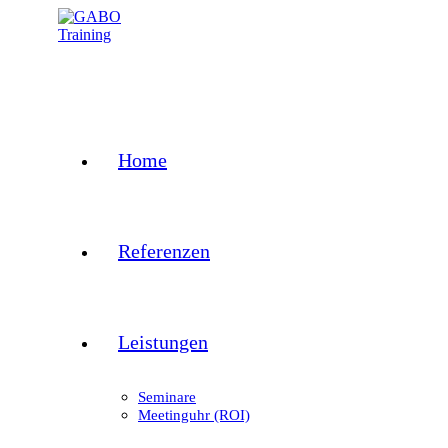
Zum
Inhalt
springen
Home
Referenzen
Leistungen
Seminare
Meetinguhr (ROI)