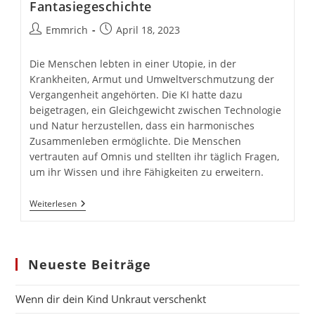
Fantasiegeschichte
Beitrags-
Beitrag
Emmrich
April 18, 2023
Autor:
veröffentlicht:
Die Menschen lebten in einer Utopie, in der
Krankheiten, Armut und Umweltverschmutzung der
Vergangenheit angehörten. Die KI hatte dazu
beigetragen, ein Gleichgewicht zwischen Technologie
und Natur herzustellen, dass ein harmonisches
Zusammenleben ermöglichte. Die Menschen
vertrauten auf Omnis und stellten ihr täglich Fragen,
um ihr Wissen und ihre Fähigkeiten zu erweitern.
Das
Weiterlesen
Rätsel
Der
Perfekten
KI
–
Neueste Beiträge
Eine
Fantasiegeschichte
Wenn dir dein Kind Unkraut verschenkt