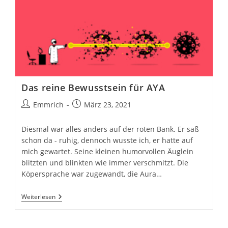
Das reine Bewusstsein für AYA
Beitrags-
Beitrag
Emmrich
März 23, 2021
Autor:
veröffentlicht:
Diesmal war alles anders auf der roten Bank. Er saß
schon da - ruhig, dennoch wusste ich, er hatte auf
mich gewartet. Seine kleinen humorvollen Äuglein
blitzten und blinkten wie immer verschmitzt. Die
Köpersprache war zugewandt, die Aura…
Das
Weiterlesen
Reine
Bewusstsein
Für