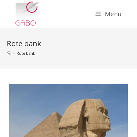
Zum
Inhalt
Menü
springen
Rote bank
>
Rote bank