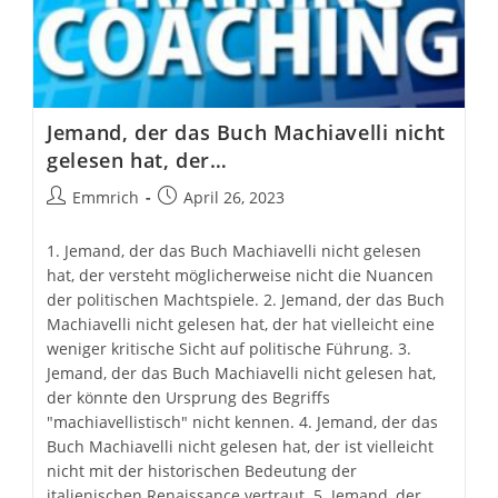
Jemand, der das Buch Machiavelli nicht
gelesen hat, der…
Beitrags-
Beitrag
Emmrich
April 26, 2023
Autor:
veröffentlicht:
1. Jemand, der das Buch Machiavelli nicht gelesen hat, der versteht möglicherweise nicht die Nuancen der politischen Machtspiele. 2. Jemand, der das Buch Machiavelli nicht gelesen hat, der hat vielleicht eine weniger kritische Sicht auf politische Führung. 3. Jemand, der das Buch Machiavelli nicht gelesen hat, der könnte den Ursprung des Begriffs "machiavellistisch" nicht kennen. 4. Jemand, der das Buch Machiavelli nicht gelesen hat, der ist vielleicht nicht mit der historischen Bedeutung der italienischen Renaissance vertraut. 5. Jemand, der das Buch Machiavelli nicht gelesen hat, der mag die Bedeutung von List und Täuschung in der Politik unterschätzen. 6. Jemand, der das Buch Machiavelli nicht gelesen hat, der könnte Schwierigkeiten haben, die Prinzipien der Staatskunst zu verstehen. 7. Jemand, der das Buch Machiavelli nicht gelesen hat, der hat möglicherweise weniger Einblick in die Komplexität politischer Entscheidungen. 8. Jemand, der das Buch Machiavelli nicht gelesen hat, der könnte die Rolle von Macht und Einfluss in der Politik weniger schätzen. 9. Jemand, der das Buch Machiavelli nicht gelesen hat, der verpasst eine wichtige Lektüre in der politischen Philosophie. 10. Jemand, der das Buch Machiavelli nicht gelesen hat, der ist vielleicht nicht mit der Debatte über Moral und Politik vertraut. 11. Jemand, der das Buch Machiavelli nicht gelesen hat, der könnte den Einfluss von Machiavellis Denken auf spätere politische Theorien nicht erkennen. 12. Jemand, der das Buch Machiavelli nicht gelesen hat, der hat vielleicht weniger Wissen über die Strategien politischer Manipulation. 13. Jemand, der das Buch Machiavelli nicht gelesen hat, der könnte die Notwendigkeit von Pragmatismus in der Politik übersehen. 14. Jemand, der das Buch Machiavelli nicht gelesen hat, der ist vielleicht nicht in der Lage, den Realismus in der Politik zu schätzen. 15. Jemand, der das Buch Machiavelli nicht gelesen hat, der mag die Bedeutung von öffentlicher Meinung und deren Einfluss auf politische Führung nicht verstehen. 16. Jemand, der das Buch Machiavelli nicht gelesen hat, der könnte den Unterschied zwischen politischer Theorie und Praxis weniger erkennen. 17. Jemand, der das Buch Machiavelli nicht gelesen hat, der ist vielleicht nicht mit der Bedeutung von politischem Opportunismus vertraut. 18. Jemand, der das Buch Machiavelli nicht gelesen hat, der hat möglicherweise weniger Verständnis für die Rolle von Furcht und Respekt in der Politik. 19. Jemand, der das Buch Machiavelli nicht gelesen hat, der könnte weniger Wissen über die Geschichte politischer Philosophie haben. 20. Jemand, der das Buch Machiavelli nicht gelesen hat, der mag die Wirkung von politischen Entscheidungen auf das Wohl des Staates weniger verstehen. 21. Jemand, der das Buch Machiavelli nicht gelesen hat, der könnte Ich: Bitte weiter bis 100? 22. Jemand, der das Buch Machiavelli nicht gelesen hat, der ist vielleicht nicht mit dem Konzept der politischen Taktik vertraut. 23. Jemand, der das Buch Machiavelli nicht gelesen hat, der könnte den Wert von Diplomatie und Verhandlung in der Politik übersehen. 24. Jemand, der das Buch Machiavelli nicht gelesen hat, der hat möglicherweise weniger Interesse an politischem Denken und Theoriebildung. 25. Jemand, der das Buch Machiavelli nicht gelesen hat, der könnte die Bedeutung von Gleichgewicht der Macht in der internationalen Politik nicht kennen. 26. Jemand, der das Buch Machiavelli nicht gelesen hat, der mag die Rolle von politischer Stabilität und Ordnung weniger schätzen. 27. Jemand, der das Buch Machiavelli nicht gelesen hat, der könnte die Bedeutung von politischen Allianzen und Netzwerken weniger verstehen. 28. Jemand, der das Buch Machiavelli nicht gelesen hat, der ist vielleicht nicht in der Lage, historische Zusammenhänge politischer Ereignisse zu erfassen. 29. Jemand, der das Buch Machiavelli nicht gelesen hat, der könnte die Notwendigkeit von Flexibilität in der politischen Führung weniger erkennen. 30. Jemand, der das Buch Machi… Ich: Kannst du die Aufzählung bitte fortsetzen, ohne immer den Vorsatz „jemand der das Buch nicht gelesen hat, der…“, weglassen? Das würde es für mich einfacher machen, den Text zu lesen! 31. Könnte das Prinzip "Der Zweck heiligt die Mittel" in der Politik weniger schätzen. 32. Verpasst möglicherweise den Einfluss von Machiavellis Denken auf moderne politische Führer. 33. Versteht weniger die Bedeutung von politischer Propaganda und Manipulation. 34. Erkennt möglicherweise nicht die Bedeutung von Loyalität und Verrat in politischen Beziehungen. 35. Hat weniger Wissen über die Herausforderungen und Kompromisse, die politische Führer oft eingehen müssen. 36. Könnte die Notwendigkeit von Geheimhaltung und Diskretion in politischen Angelegenheiten weniger verstehen. 37. Versteht möglicherweise nicht die Rolle von Intrigen und Verschwörungen in der politischen Arena. 38. Könnte die Bedeutung von Legitimität und Autorität in der politischen Führung weniger schätzen. 39. Hat möglicherweise weniger Verständnis für die Rolle von politischen Beratern und Strategen. 40. Erkennt möglicherweise nicht die Bedeutung von Anpassungsfähigkeit und Wandlungsfähigkeit in der Politik. 41. Könnte die Rolle von Rhetorik und Kommunikation in der politischen Führung weniger verstehen. 42. Verpasst möglicherweise die historische Bedeutung von Machiavellis Schriften in der Entwicklung des politischen Denkens. 43. Hat weniger Einblick in die Dynamik von Macht und Kontrolle innerhalb politischer Systeme. 44. Könnte die Bedeutung von Zusammenarbeit und Kompromiss in politischen Verhandlungen weniger schätzen. 45. Versteht möglicherweise nicht die Rolle von politischen Symbolen und Ritualen. 46. Hat möglicherweise weniger Kenntnisse über die Beziehung zwischen politischer Führung und militärischer Macht. 47. Könnte die Wirkung von Machiavellis Denken auf die Entwicklung von politischen Institutionen weniger verstehen. 48. Verpasst möglicherweise den Einfluss von Machiavellis Schriften auf die Kunst der Kriegsführung und Diplomatie. 49. Hat weniger Verständnis für die Bedeutung von politischer Weitsicht und Vorausschau. 50. Könnte die Rolle von politischer Bildung und Erziehung in der Schaffung eines stabilen Staates weniger schätzen. 51. Versteht möglicherweise nicht die Bedeutung von Präzedenzfällen und Traditionen in der Politik. 52. Hat weniger Wissen über die Beziehung zwischen politischer Führung und bürokratischen Strukturen. 53. Könnte die Bedeutung von politischem Willen und Entschlossenheit weniger schätzen. 54. Versteht möglicherweise nicht die Rolle von politischen Ideologien und Prinzipien. 55. Hat weniger Einblick in die Dynamik von politischem Wandel und Reform. 56. Könnte die Bedeutung von politischer Intuition und Urteilsvermögen weniger schätzen. 57. Versteht möglicherweise nicht die Rolle von politischer Erfahrung und Wissen. 58. Hat möglicherweise weniger Kenntnisse über die Beziehung zwischen politischer Führung und gesellschaftlichen Erwartungen. Ich: Bitte weiter! 59. Könnte die Bedeutung von Selbstbewusstsein und Authentizität in der politischen Führung weniger schätzen. 60. Versteht möglicherweise nicht die Rolle von politischen Skandalen und Krisen in der Politik. 61. Hat weniger Wissen über die Beziehung zwischen politischer Führung und wirtschaftlicher Entwicklung. 62. Könnte die Bedeutung von politischer Vision und Leidenschaft weniger schätzen. 63. Versteht möglicherweise nicht die Rolle von politischen Grundsätzen und Werten. 64. Hat weniger Einblick in die Dynamik von politischer Mobilisierung und Aktivismus. 65. Könnte die Bedeutung von politischer Resilienz und Durchhaltevermögen weniger schätzen. 66. Versteht möglicherweise nicht die Rolle von politischen Institutionen und deren Einfluss auf politische Entscheidungen. 67. Hat möglicherweise weniger Kenntnisse über die Beziehung zwischen politischer Führung und öffentlicher Wahrnehmung. 68. Könnte die Bedeutung von politischer Innovation und Kreativität weniger schätzen. 69. Versteht möglicherweise nicht die Rolle von politischen Debatten und Diskussionen. 70. Hat weniger Wissen über die Beziehung zwischen politischer Führung und sozialen Bewegungen. 71. Könnte die Bedeutung von politischer Diversität und Inklusion weniger schätzen. 72. Versteht möglicherweise nicht die Rolle von politischer Verantwortung und Rechenschaftspflicht. 73. Hat weniger Einblick in die Dynamik von politischer Ethik und Integrität. 74. Könnte die Bedeutung von politischer Reflexion und Selbstkritik weniger schätzen. 75. Versteht möglicherweise nicht die Rolle von politischer Erinnerung und Geschichte. 76. Hat möglicherweise weniger Kenntnisse über die Beziehung zwischen politischer Führung und kulturellen Normen. 77. Könnte die Bedeutung von politischer Sensibilität und Empathie weniger schätzen. 78. Versteht möglicherweise nicht die Rolle von politischer Zusammenarbeit und Konkurrenz. 79. Hat weniger Wissen über die Beziehung zwischen politischer Führung und Umweltfragen. 80. Könnte die Bedeutung von politischer Transparenz und Offenheit weniger schätzen. 81. Versteht möglicherweise nicht die Rolle von politischem Engagement und Bürgerschaft. 82. Hat weniger Einblick in die Dynamik von politischer Autonomie und Unabhängigkeit. 83. Könnte die Bedeutung von politischer Kontinuität und Wandel weniger schätzen. 84. Versteht möglicherweise nicht die Rolle von politischer Partizipation und Repräsentation. 85. Hat möglicherweise weniger Kenntnisse über die Beziehung zwischen politischer Führung und sozialer Gerechtigkeit. 86. Könnte die Bedeutung von politischem Konsens und Dissens weniger schätzen. 87. Versteht möglicherweise nicht die Rolle von politischer Kompromissbereitschaft und Flexibilität. 88. Hat weniger Einblick in die Dynamik von politischer Relevanz und Einfluss. 89. Könnte die Bedeutung von politischer Professionalität und Kompetenz weniger schätzen. Ich: Bitte weiter bis 100 90. Versteht möglicherweise nicht die Rolle