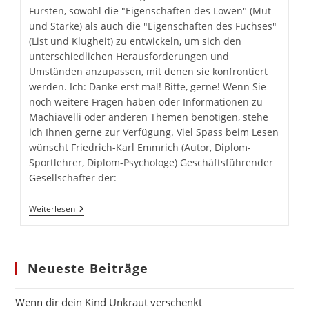
Jemand,
Weiterlesen
Der
Das
Buch
Machiavelli
Nicht
Neueste Beiträge
Gelesen
Hat,
Der…
Wenn dir dein Kind Unkraut verschenkt