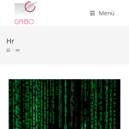
Zum
Inhalt
Menü
springen
Hr
>
Hr