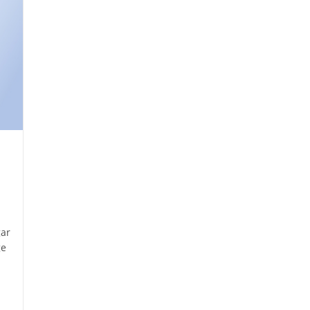
gar
ge